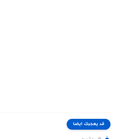
قد يعجبك ايضا
منذ 2 سنة