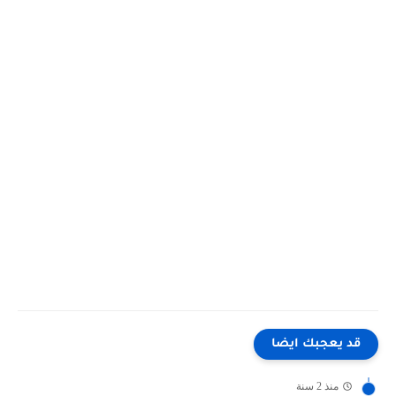
قد يعجبك ايضا
منذ 2 سنة